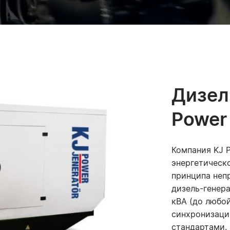
Дизел
Power
Компания KJ 
энергетическ
принципа неп
дизель-генера
кВА (до любо
синхронизаци
стандартами.